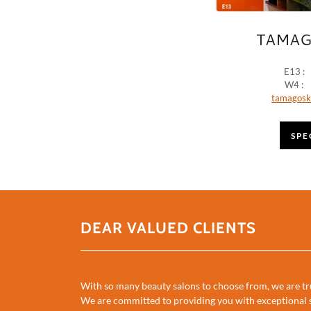
TAMAG
E13 :
W4 : (
tamagosk
SPE
DEAR VALUED CLIENTS
With so many beauty salons to choose from, we are tru
We are committed to providing you with exceptional se