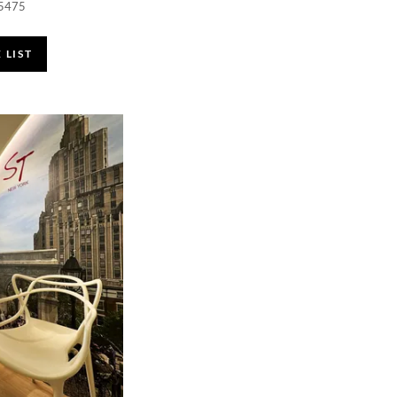
-5475
 LIST