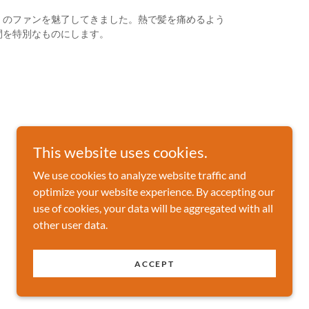
多くのファンを魅了してきました。熱で髪を痛めるよう
間を特別なものにします。
This website uses cookies.
We use cookies to analyze website traffic and
optimize your website experience. By accepting our
use of cookies, your data will be aggregated with all
other user data.
ACCEPT