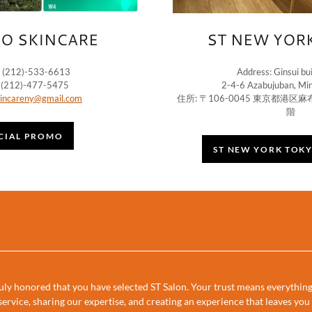
O SKINCARE
ST NEW YOR
 (212)-533-6613
Address: Ginsui bu
212)-477-5475
2-4-6 Azabujuban, Min
incareny@gmail.com
住所: 〒106-0045 東京都港区麻
階
CIAL PROMO
ST NEW YORK TOK
ly honored that you have selected ST Salon. Your trust means everything 
rvice, sharing our expertise, and creating an experience that leaves you