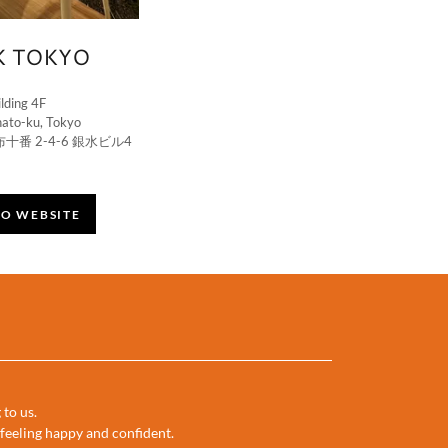
K TOKYO
ilding 4F
ato-ku, Tokyo
布十番 2-4-6 銀水ビル4
YO WEBSITE
to us.
 feeling happy and confident.