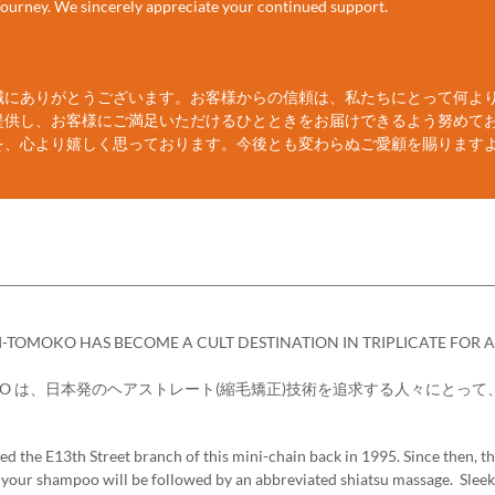
 journey. We sincerely appreciate your continued support.
誠にありがとうございます。お客様からの信頼は、私たちにとって何よ
提供し、お客様にご満足いただけるひとときをお届けできるよう努めて
を、心より嬉しく思っております。今後とも変わらぬご愛顧を賜ります
I-TOMOKO HAS BECOME A CULT DESTINATION IN TRIPLICATE FOR 
MOKO は、日本発のヘアストレート(縮毛矯正)技術を追求する人々にとって
the E13th Street branch of this mini-chain back in 1995. Since then, t
nd your shampoo will be followed by an abbreviated shiatsu massage. Sleek 